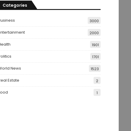
Categories
Business
3000
Entertainment
2000
Health
1901
olitics
1701
World News
1523
Real Estate
2
Food
1