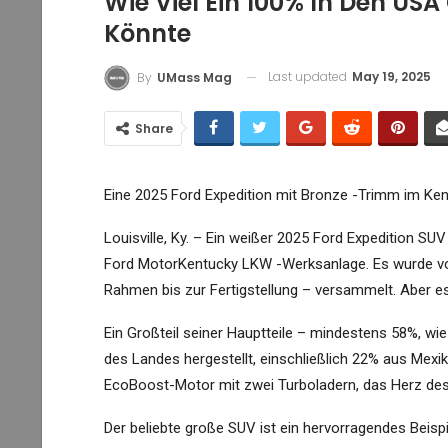
Wie Viel Ein 100% In Den U
Könnte
Last updated
May 19, 2025
By
UMass Mag
Share
Eine 2025 Ford Expedition mit Bronze -Trimm im Kent
Louisville, Ky. – Ein weißer 2025 Ford Expedition SU
Ford Motor
Kentucky LKW -Werksanlage. Es wurde von
Rahmen bis zur Fertigstellung – versammelt. Aber es
Ein Großteil seiner Hauptteile – mindestens 58%, w
des Landes hergestellt, einschließlich 22% aus Mexi
EcoBoost-Motor mit zwei Turboladern, das Herz de
Der beliebte große SUV ist ein hervorragendes Beispie