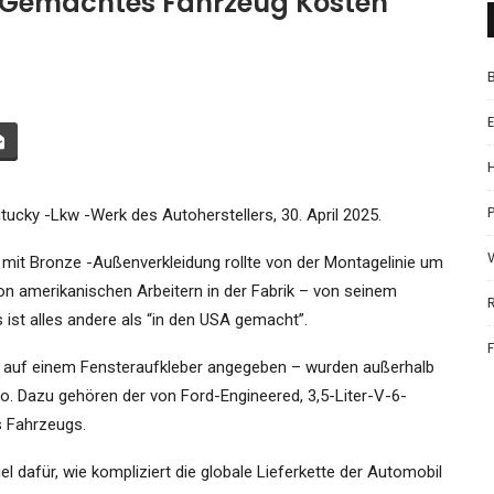
SA Gemachtes Fahrzeug Kosten
P
ucky -Lkw -Werk des Autoherstellers, 30. April 2025.
V mit Bronze -Außenverkleidung rollte von der Montagelinie um
 amerikanischen Arbeitern in der Fabrik – von seinem
 ist alles andere als “in den USA gemacht”.
ie auf einem Fensteraufkleber angegeben – wurden außerhalb
ko. Dazu gehören der von Ford-Engineered, 3,5-Liter-V-6-
s Fahrzeugs.
l dafür, wie kompliziert die globale Lieferkette der Automobil