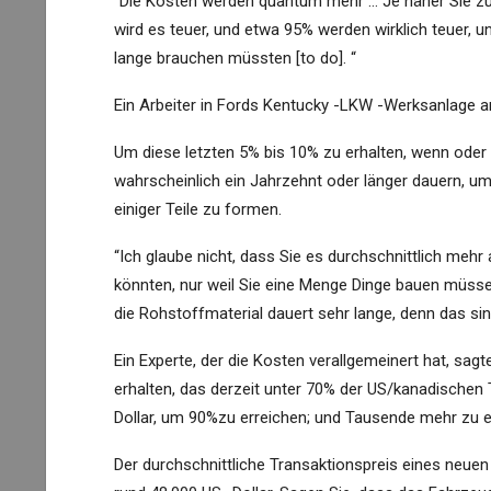
“Die Kosten werden quantum mehr … Je näher Sie zu
wird es teuer, und etwa 95% werden wirklich teuer, u
lange brauchen müssten [to do]. “
Ein Arbeiter in Fords Kentucky -LKW -Werksanlage am
Um diese letzten 5% bis 10% zu erhalten, wenn oder 
wahrscheinlich ein Jahrzehnt oder länger dauern, 
einiger Teile zu formen.
“Ich glaube nicht, dass Sie es durchschnittlich me
könnten, nur weil Sie eine Menge Dinge bauen müssen
die Rohstoffmaterial dauert sehr lange, denn das sind 
Ein Experte, der die Kosten verallgemeinert hat, sag
erhalten, das derzeit unter 70% der US/kanadischen T
Dollar, um 90%zu erreichen; und Tausende mehr zu e
Der durchschnittliche Transaktionspreis eines neuen