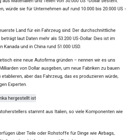
 aus Materialien und Teilen von 30.000 US -Dollar besteht.
, würde sie für Unternehmen auf rund 10.000 bis 20.000 US -
uerste Land für ein Fahrzeug sind. Der durchschnittliche
trägt laut Daten mehr als 53.200 US-Dollar. Dies ist im
in Kanada und in China rund 51.000 USD.
tisch eine neue Autofirma gründen – nennen wir es uns
illiarden von Dollar ausgeben, um neue Fabriken zu bauen
u etablieren, aber das Fahrzeug, das es produzieren würde,
gen Experten.
toherstellers stammt aus Italien, so viele Komponenten wie
rfügen über Teile oder Rohstoffe für Dinge wie Airbags,