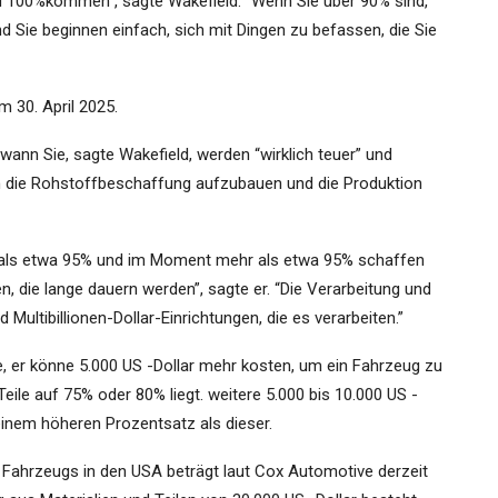
 100%kommen”, sagte Wakefield. “Wenn Sie über 90% sind,
nd Sie beginnen einfach, sich mit Dingen zu befassen, die Sie
 30. April 2025.
wann Sie, sagte Wakefield, werden “wirklich teuer” und
um die Rohstoffbeschaffung aufzubauen und die Produktion
hr als etwa 95% und im Moment mehr als etwa 95% schaffen
, die lange dauern werden”, sagte er. “Die Verarbeitung und
Multibillionen-Dollar-Einrichtungen, die es verarbeiten.”
te, er könne 5.000 US -Dollar mehr kosten, um ein Fahrzeug zu
eile auf 75% oder 80% liegt. weitere 5.000 bis 10.000 US -
inem höheren Prozentsatz als dieser.
 Fahrzeugs in den USA beträgt laut Cox Automotive derzeit