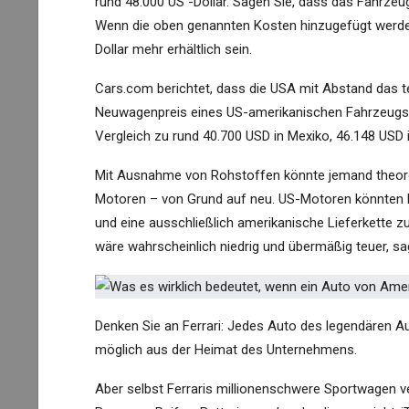
rund 48.000 US -Dollar. Sagen Sie, dass das Fahrzeug
Wenn die oben genannten Kosten hinzugefügt werden
Dollar mehr erhältlich sein.
Cars.com berichtet, dass die USA mit Abstand das te
Neuwagenpreis eines US-amerikanischen Fahrzeugs be
Vergleich zu rund 40.700 USD in Mexiko, 46.148 USD 
Mit Ausnahme von Rohstoffen könnte jemand theore
Motoren – von Grund auf neu. US-Motoren könnten M
und eine ausschließlich amerikanische Lieferkette z
wäre wahrscheinlich niedrig und übermäßig teuer, sa
Denken Sie an
Ferrari
: Jedes Auto des legendären Au
möglich aus der Heimat des Unternehmens.
Aber selbst Ferraris millionenschwere Sportwagen ve