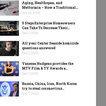
Aging, Healthspan, and
Metformin – How a Traditional…
Apr 29, 2026
5 Steps Enterprise Homeowners
Can Take To Decrease Their…
Dec 7, 2020
All your Center Seaside homicide
questions answered
Dec 7, 2020
Vanessa Hudgens provides the
MTV Film & TV Awards a…
Dec 7, 2020
Russia, China, Iran, North Korea
try to steal coronavirus…
Dec 7, 2020